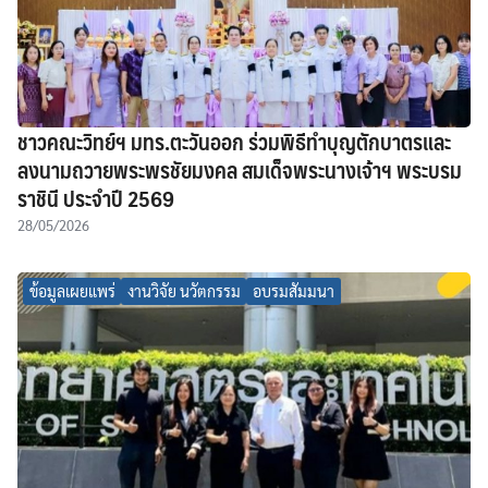
ชาวคณะวิทย์ฯ มทร.ตะวันออก ร่วมพิธีทำบุญตักบาตรและ
ลงนามถวายพระพรชัยมงคล สมเด็จพระนางเจ้าฯ พระบรม
ราชินี ประจำปี 2569
28/05/2026
ข้อมูลเผยแพร่
งานวิจัย นวัตกรรม
อบรมสัมมนา