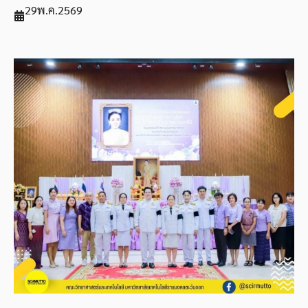
29
พ.ค.
2569