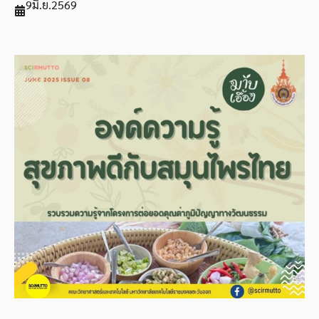
9
มิ.ย.
2569