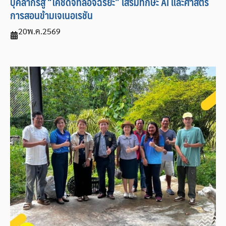
บุคลากรสู่ “โค้ชดิจิทัลอัจฉริยะ” เสริมทักษะ AI และศาสตร์
การสอนข้ามเจเนอเรชัน
20
พ.ค.
2569