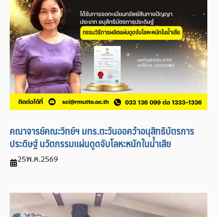
คณาจารย์คณะวิทย์ฯ มทร.ตะวันออคว้าอนุสิทธิบัตรการ
ประดิษฐ์ นวัตกรรมแผ่นดูดจับโลหะหนักในน้ำเสีย
25
พ.ค.
2569