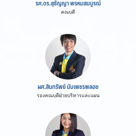
รศ.ดร.สุธัญญา พรหมสมบูรณ์
คณบดี
ผศ.สินทรัพย์ นับเพชรพลอย
รองคณบดีฝ่ายบริหารและแผน