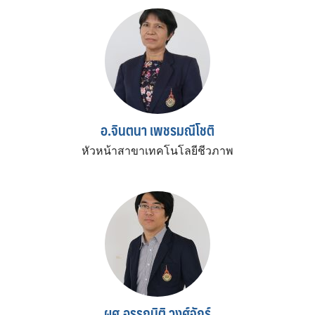
อ.จินตนา เพชรมณีโชติ
หัวหน้าสาขาเทคโนโลยีชีวภาพ
ผศ.อรรถนิติ วงศ์จักร์