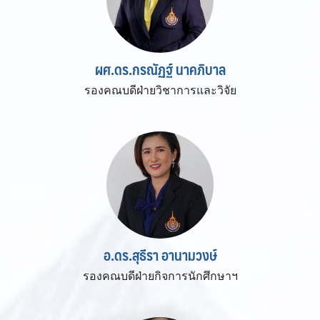
ผศ.ดร.กรณัฏฐ์ นาคภิบาล
รองคณบดีฝ่ายวิชาการและวิจัย
อ.ดร.สุธีรา อานามวงษ์
รองคณบดีฝ่ายกิจการนักศึกษาฯ