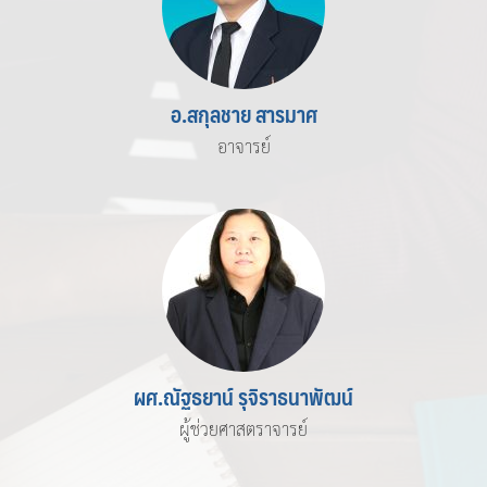
อ.สกุลชาย สารมาศ
อาจารย์
ผศ.ณัฐธยาน์ รุจิราธนาพัฒน์
ผู้ช่วยศาสตราจารย์