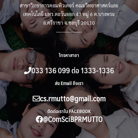
สาขาวิทยาการคอมพิวเตอร์ คณะวิทยาศาสตร์และ
เทคโนโลยี มทร.ตะวันออก 43 หมู่ 6 ต.บางพระ
อ.ศรีราชา จ.ชลบุรี 20110
โทรหาสาขา
033 136 099 ต่อ 1333-1336
ส่ง Email ถึงเรา
cs.rmutto@gmail.com
ติดต่อเราใน FACEBOOK
@ComSciBPRMUTTO