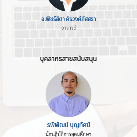
อ.พัชร์สิตา ศิรวงศ์ภัสสรา
อาจารย์
บุคลากรสายสนับสนุน
รพีพัฒน์ บุญทัศน์
นักปฏิบัติการอุดมศึกษา