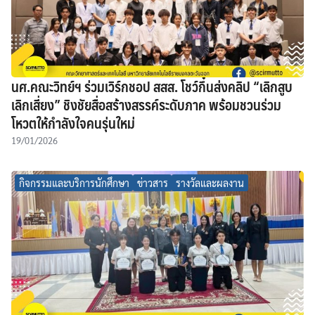
นศ.คณะวิทย์ฯ ร่วมเวิร์กชอป สสส. โชว์กึ๋นส่งคลิป “เลิกสูบ
เลิกเสี่ยง” ชิงชัยสื่อสร้างสรรค์ระดับภาค พร้อมชวนร่วม
โหวตให้กำลังใจคนรุ่นใหม่
19/01/2026
กิจกรรมและบริการนักศึกษา
ข่าวสาร
รางวัลและผลงาน