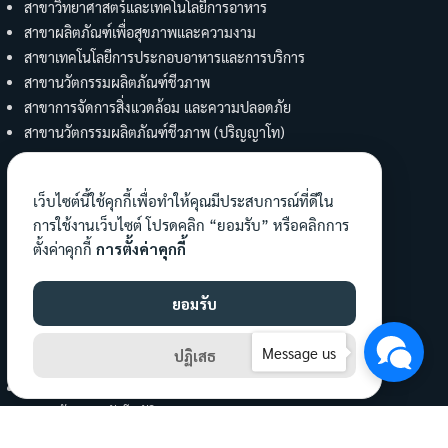
ปฏิบัติการและมาตรฐานวิชาชีพด้านอาหาร
04/06/2026
ข่าวสาร
บริการวิชาการ
ภาพกิจกรรม
อบรมสัมมนา
เว็บไซต์นี้ใช้คุกกี้เพื่อทำให้คุณมีประสบการณ์ที่ดีใน
การใช้งานเว็บไซต์ โปรดคลิก “ยอมรับ” หรือคลิกการ
ตั้งค่าคุกกี้
การตั้งค่าคุกกี้
คณะวิทย์ฯ มทร.ตะวันออก ต้อนรับอาจารย์ใหม่ ปีการศึกษา
ยอมรับ
2569 ติวเข้มบทบาทผู้สร้าง “บัณฑิตนักปฏิบัติ” ร่วมขับ
เคลื่อนพันธกิจพัฒนาคน พัฒนาชาติ
Message us
ปฏิเสธ
29/05/2026
ข่าวสาร