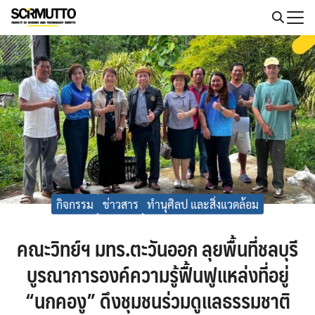
Skip
to
Search
content
for:
กิจกรรม
ข่าวสาร
ทำนุศิลป และสิ่งแวดล้อม
คณะวิทย์ฯ มทร.ตะวันออก ลุยพื้นที่ชลบุรี
บูรณาการองค์ความรู้ฟื้นฟูแหล่งที่อยู่
“นกคองู” ดึงชุมชนร่วมดูแลธรรมชาติ