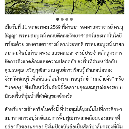
เมื่อวันที่ 11 พฤษภาคม 2569 ที่ผ่านมา รองศาสตราจารย์ ดร.สุ
ธัญญา พรหมสมบูรณ์ คณบดีคณะวิทยาศาสตร์และเทคโนโลยี
พร้อมด้วย รองศาสตราจารย์ ดร.ประพฤติ พรหมสมบูรณ์ นายก
สมาคมศิษย์เก่าบางพระ และคณะอาจารย์ประจำหลักสูตรการ
จัดการสิ่งแวดล้อมและความปลอดภัย ลงพื้นที่ร่วมหารือกับ
คุณธนคุณ เจริญวุฒิสาร ณ ศูนย์การเรียนรู้ อำเภอบ่อทอง
จังหวัดชลบุรี เพื่อขับเคลื่อนโครงการอนุรักษ์ “นกอ้ายงั่ว” หรือ
“นกคองู” ซึ่งเป็นหนึ่งในดัชนีชี้วัดความอุดมสมบูรณ์ของระบบ
นิเวศพื้นที่ชุ่มน้ำที่สำคัญของจังหวัด
สำหรับการเข้าหารือในครั้งนี้ ที่ประชุมได้มุ่งเน้นไปที่การศึกษา
แนวทางการอนุรักษ์และการฟื้นฟูสภาพแวดล้อมของแหล่งที่
อยู่อาศัยของนกคองู ซึ่งในปัจจุบันถือเป็นสัตว์ป่าคุ้มครองที่เริ่ม