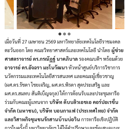
เมื่อวันที่ 27 เมษายน 2569 มหาวิทยาลัยเทคโนโลยีราชมงคล
ตะวันออก โดย คณะวิทยาศาสตร์และเทคโนโลยี นำโดย
ผู้ช่วย
ศาสตราจารย์ ดร.กรณัฏฐ์ นาคภิบาล
รองคณบดีฯ พร้อมด้วย
อาจารย์ ดร.อัจฉรา มะโนวัฒนา
หัวหน้าศูนย์บริการวิชาการ
นวัตกรรมและเทคโนโลยีสารสนเทศ และคณะผู้เชี่ยวชาญ
(ผศ.ดร.รัชดา ไชยเจริญ, ผศ.ดร.พิรดา สุดประเสริฐ และ
ผศ.ดร.สมทบ สันติเบ็ญจกุล) ให้การต้อนรับและประชุมหารือ
ร่วมกับคณะผู้แทนจาก
บริษัท ดับบลิวเอชเอ คอร์ปอเรชั่น
จำกัด (มหาชน), บริษัท บอนกาแฟ (ประเทศไทย) จำกัด
และวิสาหกิจชุมชนรักสานบ้านบ่อวิน
การหารือเชิงปฏิบัติ
การในครั้งนี้ มหาวิทยาลัยฯ ได้ให้คำปรึกษาและข้อเสนอแนะ