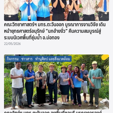
คณะวิทยาศาสตร์ฯ มทร.ตะวันออก บูรณาการงานวิจัย เดิน
หน้ายุทธศาสตร์อนุรักษ์ “นกอ้ายงั่ว” คืนความสมบูรณ์สู่
ระบบนิเวศพื้นที่ชุ่มน้ำ อ.บ่อทอง
22/05/2026
กิจกรรม
ข่าวสาร
ทำนุศิลป และสิ่งแวดล้อม
คณะวิทย์ฯ มทร.ตะวันออก ลุยพื้นที่ชลบุรี บูรณาการองค์