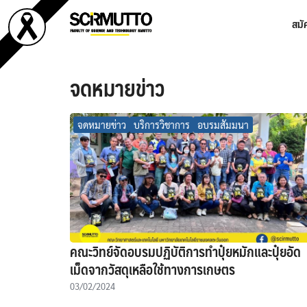
Skip
สมั
to
content
Se
fo
จดหมายข่าว
จดหมายข่าว
บริการวิชาการ
อบรมสัมมนา
คณะวิทย์จัดอบรมปฏิบัติการทำปุ๋ยหมักและปุ๋ยอัด
เม็ดจากวัสดุเหลือใช้ทางการเกษตร
03/02/2024