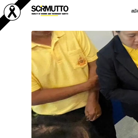
Skip
สมั
to
content
Se
fo