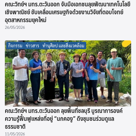
คณะวิทย์ฯ มทร.ตะวันออก จับมือเอกชนลุยพัฒนาเทคโนโลยี
เชิงพาณิชย์ ขับเคลื่อนเศรษฐกิจด้วยงานวิจัยที่ตอบโจทย์
อุตสาหกรรมยุคใหม่
26/05/2026
กิจกรรม
ข่าวสาร
ทำนุศิลป และสิ่งแวดล้อม
คณะวิทย์ฯ มทร.ตะวันออก ลุยพื้นที่ชลบุรี บูรณาการองค์
ความรู้ฟื้นฟูแหล่งที่อยู่ “นกคองู” ดึงชุมชนร่วมดูแล
ธรรมชาติ
11/05/2026