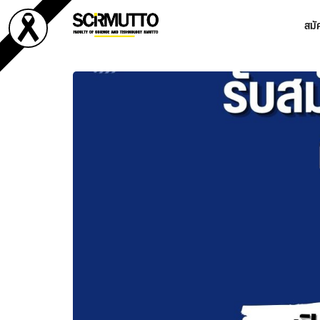
Skip
สมั
to
content
Se
for