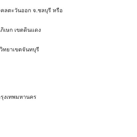
คลตะวันออก จ.ชลบุรี หรือ
าภิเษก เขตดินแดง
ิทยาเขตจันทบุรี
กรุงเทพมหานคร