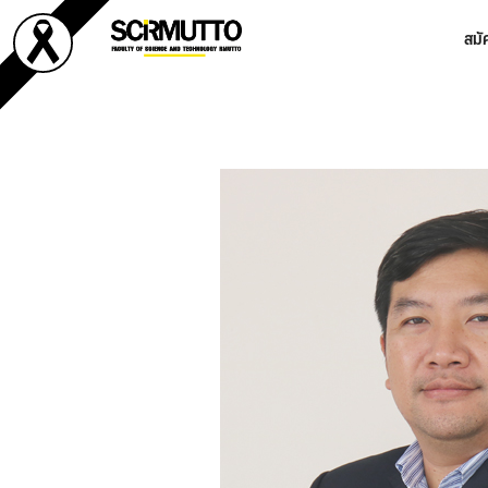
Skip
สมั
to
content
Se
fo