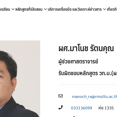
ครเรียน
หลักสูตรที่เปิดสอน
บริการเครื่องมือ และวิเคราะห์
ข่าวสาร
เกี่ยว
arch
r:
ผศ.มาโนช รัตนคุณ
ผู้ช่วยศาสตราจารย์
รับผิดชอบหลักสูตร วท.บ.(
manoch_ra@rmutto.ac.t
033136099
ต่อ 1335