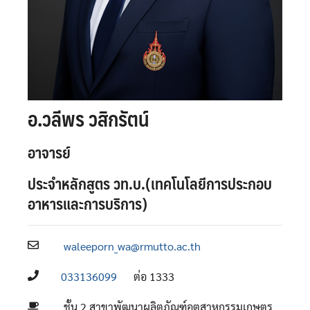
อ.วลีพร วสิกรัตน์
อาจารย์
ประจำหลักสูตร วท.บ.(เทคโนโลยีการประกอบ
อาหารและการบริการ)
waleeporn_wa@rmutto.ac.th
033136099
ต่อ 1333
ชั้น 2 สาขาพัฒนาผลิตภัณฑ์อุตสาหกรรมเกษตร