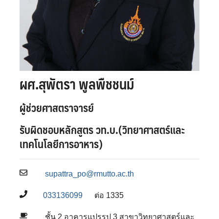
ผศ.สุพัตรา พูลพืชชนม์
ผู้ช่วยศาสตราจารย์
รับผิดชอบหลักสูตร วท.บ.(วิทยาศาสตร์และ
เทคโนโลยีการอาหาร)
supattra_po@rmutto.ac.th
033136099
ต่อ 1335
ชั้น 2 อาคารแปรรูป 3 สาขาวิทยาศาสตร์และ