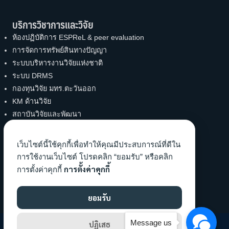
บริการวิชาการและวิจัย
ห้องปฏิบัติการ ESPReL & peer evaluation
การจัดการทรัพย์สินทางปัญญา
ระบบบริหารงานวิจัยแห่งชาติ
ระบบ DRMS
กองทุนวิจัย มทร.ตะวันออก
KM ด้านวิจัย
สถาบันวิจัยและพัฒนา
UBI
งานบริการวิชาการ คณะวิทย์ฯ
เว็บไซต์นี้ใช้คุกกี้เพื่อทำให้คุณมีประสบการณ์ที่ดีใน
การใช้งานเว็บไซต์ โปรดคลิก “ยอมรับ” หรือคลิก
ทำนุบำรุงศิลปะและวัฒนธรรม
การตั้งค่าคุกกี้
การตั้งค่าคุกกี้
ข้อมูลงานทำนุฯ คณะ
เผยแพร่องค์ความรู้
ยอมรับ
Message us
ปฏิเสธ
©2026 Faculty of Science and Technology,RMUTTO. All rights reserved.